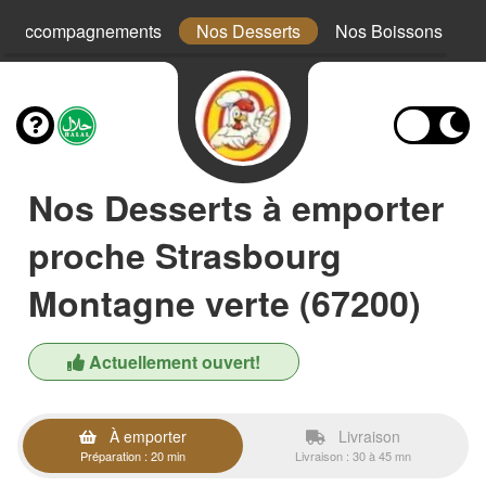
s Accompagnements
Nos Desserts
Nos Boissons
Nos Desserts à emporter
proche Strasbourg
Montagne verte (67200)
Actuellement ouvert!
À emporter
Livraison
Préparation : 20 min
Livraison : 30 à 45 mn