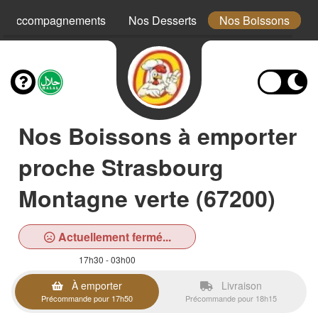
s Accompagnements
Nos Desserts
Nos Boissons
Nos Boissons à emporter
proche Strasbourg
Montagne verte (67200)
Actuellement fermé...
17h30 - 03h00
À emporter
Livraison
Précommande pour 17h50
Précommande pour 18h15