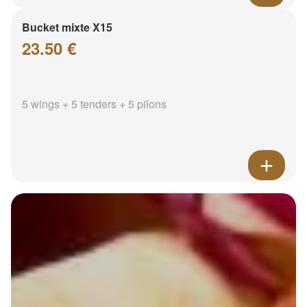
Bucket mixte X15
23.50 €
5 wings + 5 tenders + 5 pilons