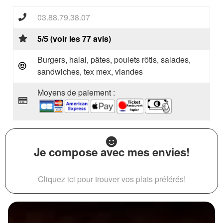
03.88.79.38.07
5/5 (voir les 77 avis)
Burgers, halal, pâtes, poulets rôtis, salades,
sandwiches, tex mex, viandes
Moyens de paiement :
Je compose avec mes envies!
Cliquez ici pour trouver vos plats préférés!