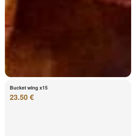
Bucket wing x15
23.50 €