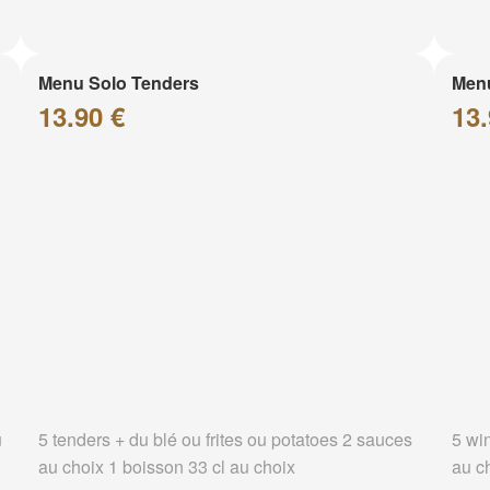
Menu Solo Tenders
Men
13.90 €
13.
u
5 tenders + du blé ou frites ou potatoes 2 sauces
5 wi
au choix 1 boisson 33 cl au choix
au c