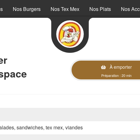
ps
Nos Burgers
Nos Tex Mex
Nos Plats
Nos Ac
er
À emporter
Espace
Préparation : 20 min
 salades, sandwiches, tex mex, viandes