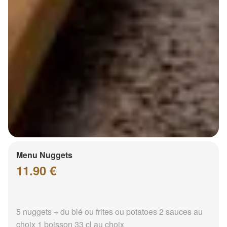
Menu Nuggets
11.90 €
5 nuggets + du blé ou frites ou potatoes 2 sauces au
choix 1 boisson 33 cl au choix