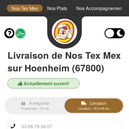
s
Nos Tex Mex
Nos Plats
Nos Accompagnements
Livraison de Nos Tex Mex
sur Hoenheim (67800)
Actuellement ouvert!
À emporter
Livraison
Préparation : 20 min
Livraison : 30 à 45 mn
03.88.79.38.07