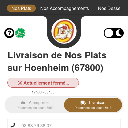
x
Nos Plats
Nos Accompagnements
Nos Desserts
Livraison de Nos Plats
sur Hoenheim (67800)
Actuellement fermé...
17h30 - 03h00
À emporter
Livraison
Précommande pour 17h50
Précommande pour 18h15
03.88.79.38.07