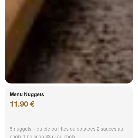
Menu Nuggets
11.90 €
5 nuggets + du blé ou frites ou potatoes 2 sauces au
choix 1 boisson 33 cl au choix