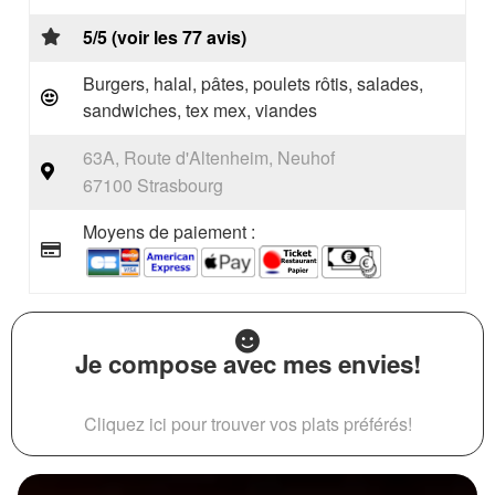
5/5 (voir les 77 avis)
Burgers, halal, pâtes, poulets rôtis, salades,
sandwiches, tex mex, viandes
63A, Route d'Altenheim, Neuhof
67100 Strasbourg
Moyens de paiement :
Je compose avec mes envies!
Cliquez ici pour trouver vos plats préférés!