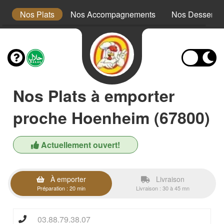
x
Nos Plats
Nos Accompagnements
Nos Desserts
Nos Plats à emporter
proche Hoenheim (67800)
Actuellement ouvert!
À emporter
Livraison
Préparation : 20 min
Livraison : 30 à 45 mn
03.88.79.38.07