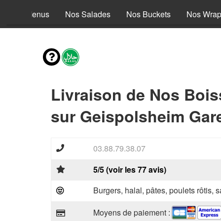
Nos Menus
Nos Salades
Nos Buckets
Nos Wra
Livraison de Nos Boi
sur Geispolsheim Gare
03.88.79.38.07
5/5 (voir les 77 avis)
Burgers, halal, pâtes, poulets rôtis,
Moyens de paiement :