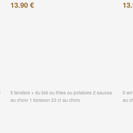
13.90 €
13.
u
5 tenders + du blé ou frites ou potatoes 2 sauces
5 wi
au choix 1 boisson 33 cl au choix
au c