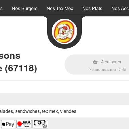
ps
Nos Burgers
Nos Tex Mex
Nos Plats
Nos Ac
ssons
À emporter
 (67118)
Précommande pour 17h50
 salades, sandwiches, tex mex, viandes