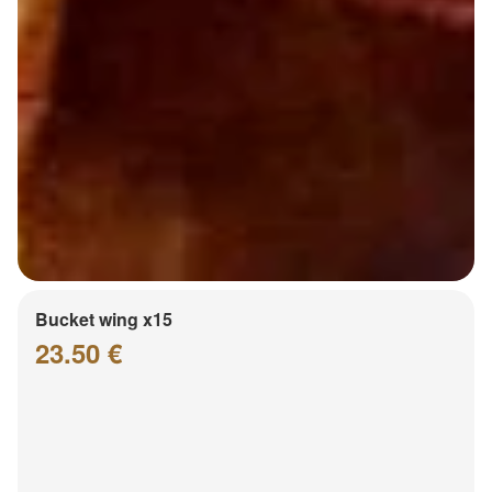
Bucket wing x15
23.50 €