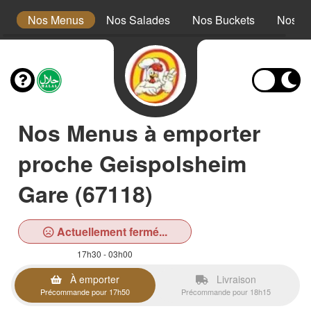
s
Nos Menus
Nos Salades
Nos Buckets
Nos W
Nos Menus à emporter
proche Geispolsheim
Gare (67118)
Actuellement fermé...
17h30 - 03h00
À emporter
Livraison
Précommande pour 17h50
Précommande pour 18h15