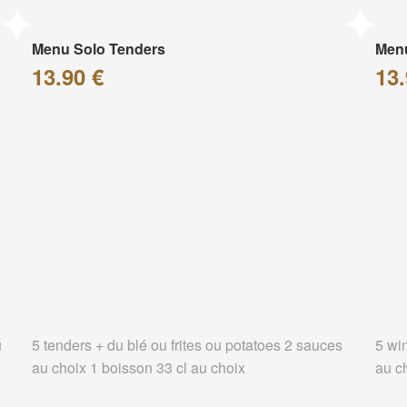
Menu Solo Tenders
Men
13.90 €
13.
u
5 tenders + du blé ou frites ou potatoes 2 sauces
5 wi
au choix 1 boisson 33 cl au choix
au c