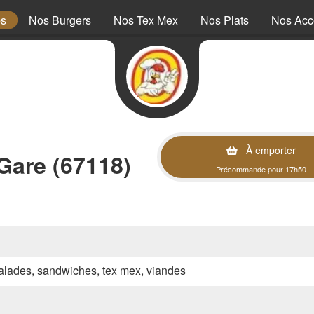
ps
Nos Burgers
Nos Tex Mex
Nos Plats
Nos Ac
À emporter
Gare (67118)
Précommande pour 17h50
 salades, sandwiches, tex mex, viandes