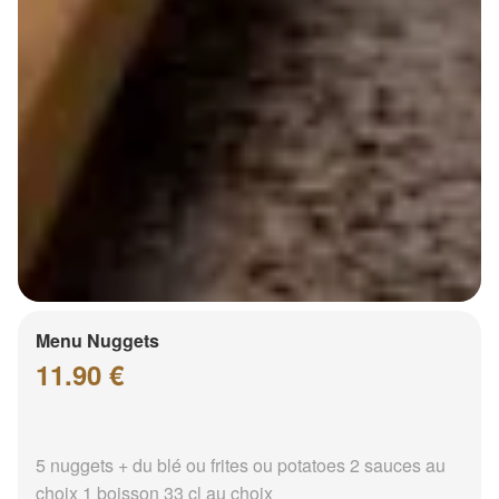
Menu Nuggets
11.90 €
5 nuggets + du blé ou frites ou potatoes 2 sauces au
choix 1 boisson 33 cl au choix