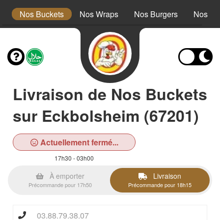
s
Nos Buckets
Nos Wraps
Nos Burgers
Nos Te
Livraison de Nos Buckets
sur Eckbolsheim (67201)
Actuellement fermé...
17h30 - 03h00
À emporter
Livraison
Précommande pour 17h50
Précommande pour 18h15
03.88.79.38.07