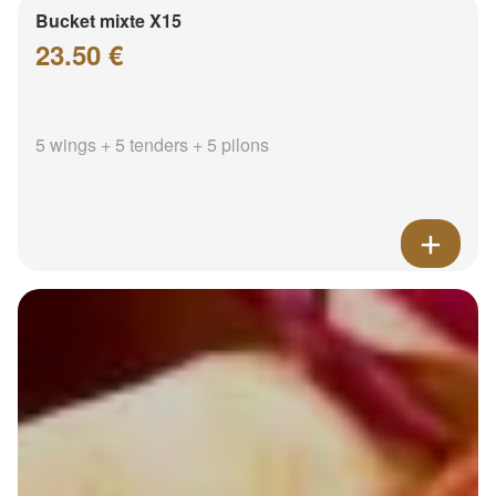
Bucket mixte X15
23.50 €
5 wings + 5 tenders + 5 pilons