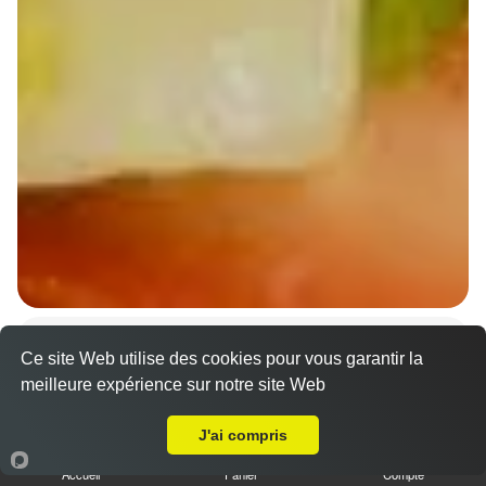
Wraps Chicken
Ce site Web utilise des cookies pour vous garantir la
8.50 €
meilleure expérience sur notre site Web
A Emporter sur Eckbolsheim
J'ai compris
Salade, tomates
Accueil
Panier
Compte