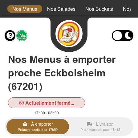
s
Nos Menus
Nos Salades
Nos Buckets
Nos W
Nos Menus à emporter
proche Eckbolsheim
(67201)
Actuellement fermé...
17h30 - 03h00
À emporter
Livraison
Précommande pour 17h50
Précommande pour 18h15