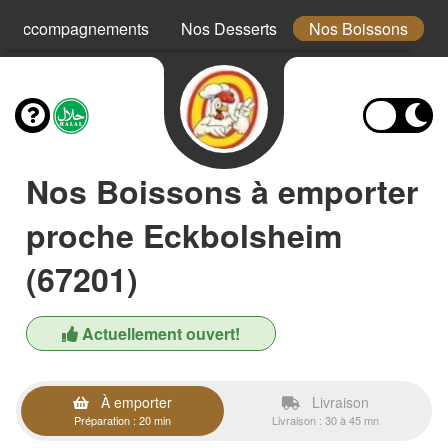
s Accompagnements
Nos Desserts
Nos Boissons
Nos Boissons à emporter
proche Eckbolsheim
(67201)
Actuellement ouvert!
À emporter
Livraison
Préparation : 20 min
Livraison : 30 à 45 mn