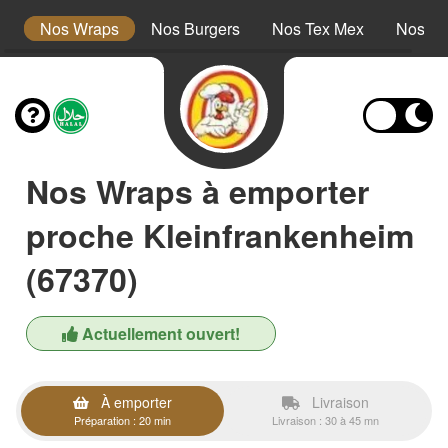
s
Nos Wraps
Nos Burgers
Nos Tex Mex
Nos Pl
Nos Wraps à emporter
proche Kleinfrankenheim
(67370)
Actuellement ouvert!
À emporter
Livraison
Préparation : 20 min
Livraison : 30 à 45 mn