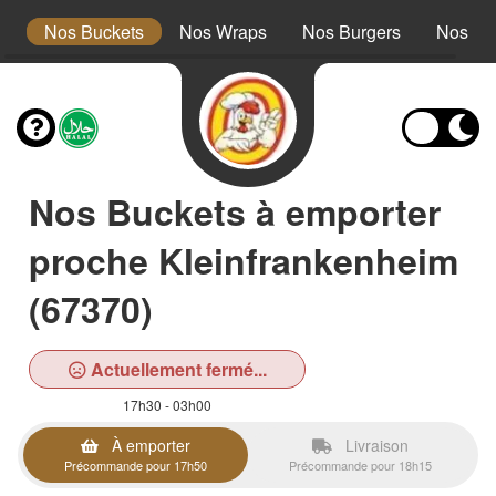
s
Nos Buckets
Nos Wraps
Nos Burgers
Nos Te
Nos Buckets à emporter
proche Kleinfrankenheim
(67370)
Actuellement fermé...
17h30 - 03h00
À emporter
Livraison
Précommande pour 17h50
Précommande pour 18h15