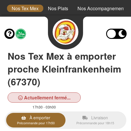
s
Nos Tex Mex
Nos Plats
Nos Accompagnements
Nos Tex Mex à emporter
proche Kleinfrankenheim
(67370)
Actuellement fermé...
17h30 - 03h00
À emporter
Livraison
Précommande pour 17h50
Précommande pour 18h15