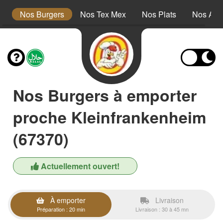
s
Nos Burgers
Nos Tex Mex
Nos Plats
Nos Ac
Nos Burgers à emporter
proche Kleinfrankenheim
(67370)
Actuellement ouvert!
À emporter
Livraison
Préparation : 20 min
Livraison : 30 à 45 mn