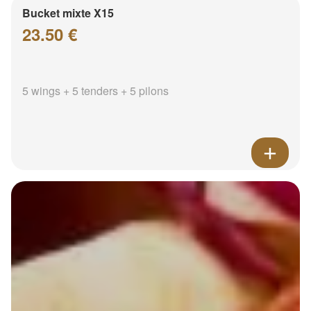
Bucket mixte X15
23.50 €
5 wings + 5 tenders + 5 pilons