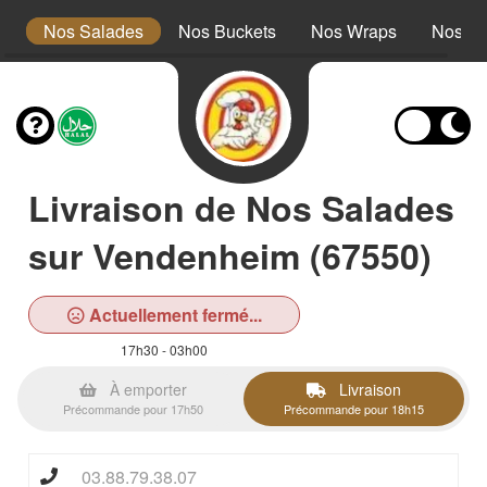
s
Nos Salades
Nos Buckets
Nos Wraps
Nos Bu
Livraison de Nos Salades
sur Vendenheim (67550)
Actuellement fermé...
17h30 - 03h00
À emporter
Livraison
Précommande pour 17h50
Précommande pour 18h15
03.88.79.38.07