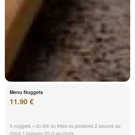
Menu Nuggets
11.90 €
5 nuggets + du blé ou frites ou potatoes 2 sauces au
choix 1 boisson 33 cl au choix