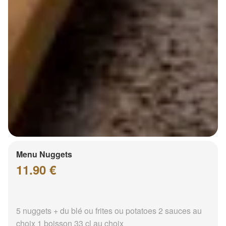
Menu Nuggets
11.90 €
5 nuggets + du blé ou frites ou potatoes 2 sauces au
choix 1 boisson 33 cl au choix