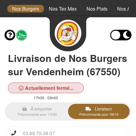
s
Nos Burgers
Nos Tex Mex
Nos Plats
Nos Ac
Livraison de Nos Burgers
sur Vendenheim (67550)
Actuellement fermé...
17h30 - 03h00
À emporter
Livraison
Précommande pour 17h50
Précommande pour 18h15
03.88.79.38.07