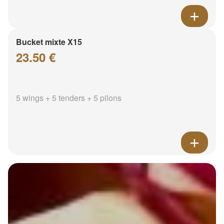
Bucket mixte X15
23.50 €
5 wings + 5 tenders + 5 pilons