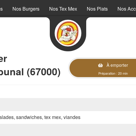
ps
Nos Burgers
Nos Tex Mex
Nos Plats
Nos Ac
er
À emporter
bunal (67000)
Préparation : 20 min
 salades, sandwiches, tex mex, viandes