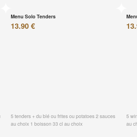
Menu Solo Tenders
Men
13.90 €
13.
u
5 tenders + du blé ou frites ou potatoes 2 sauces
5 wi
au choix 1 boisson 33 cl au choix
au c