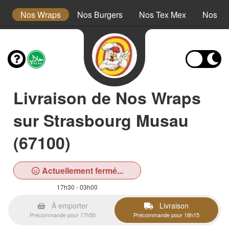
s
Nos Wraps
Nos Burgers
Nos Tex Mex
Nos Pl
Livraison de Nos Wraps
sur Strasbourg Musau
(67100)
Actuellement fermé...
17h30 - 03h00
À emporter
Livraison
Précommande pour 17h50
Précommande pour 18h15