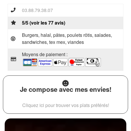
03.88.79.38.07
5/5 (voir les 77 avis)
Burgers, halal, pâtes, poulets rôtis, salades,
sandwiches, tex mex, viandes
Moyens de paiement :
Je compose avec mes envies!
Cliquez ici pour trouver vos plats préférés!