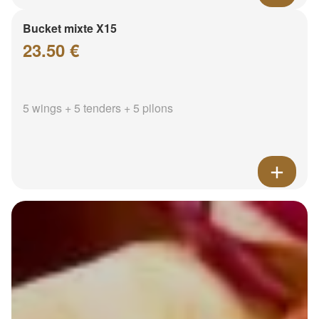
Bucket mixte X15
23.50 €
5 wings + 5 tenders + 5 pilons