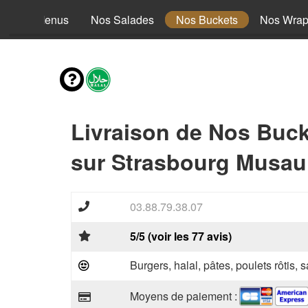
Nos Menus
Nos Salades
Nos Buckets
Nos Wra
Livraison de Nos Buc
sur Strasbourg Musau
03.88.79.38.07
5/5 (voir les 77 avis)
Burgers, halal, pâtes, poulets rôtis,
Moyens de paiement :