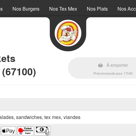
ps
Nos Burgers
Nos Tex Mex
Nos Plats
Nos Ac
kets
À emporter
 (67100)
Précommande pour 17h50
 salades, sandwiches, tex mex, viandes