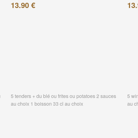
13.90 €
13.
u
5 tenders + du blé ou frites ou potatoes 2 sauces
5 wi
au choix 1 boisson 33 cl au choix
au c