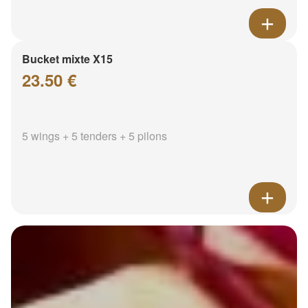
Bucket mixte X15
23.50 €
5 wings + 5 tenders + 5 pilons