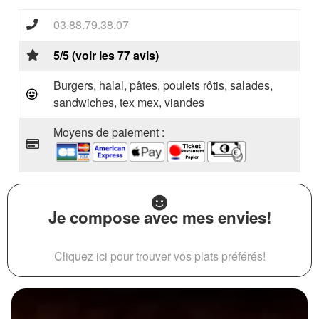
03.88.79.38.07
5/5 (voir les 77 avis)
Burgers, halal, pâtes, poulets rôtis, salades,
sandwiches, tex mex, viandes
Moyens de paiement :
Je compose avec mes envies!
Cliquez ici pour trouver vos plats préférés!