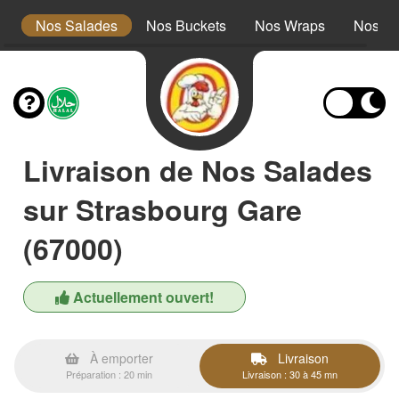
s
Nos Salades
Nos Buckets
Nos Wraps
Nos Bu
Livraison de Nos Salades
sur Strasbourg Gare
(67000)
Actuellement ouvert!
À emporter
Livraison
Préparation : 20 min
Livraison : 30 à 45 mn