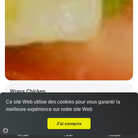
Wraps Chicken
8.50 €
Ce site Web utilise des cookies pour vous garantir la
meilleure expérience sur notre site Web
A Emporter sur Strasbourg Gare
J'ai compris
Salade, tomates
Accueil
Panier
Compte