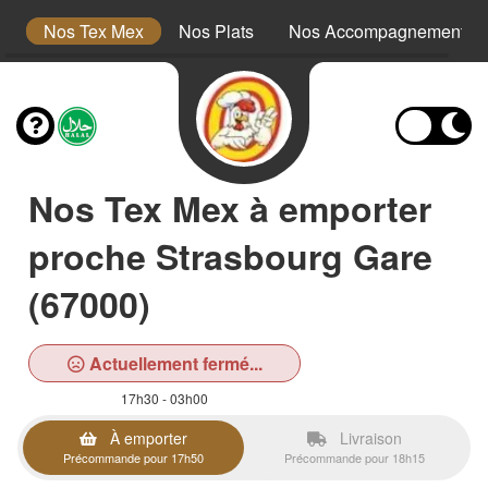
s
Nos Tex Mex
Nos Plats
Nos Accompagnements
Nos Tex Mex à emporter
proche Strasbourg Gare
(67000)
Actuellement fermé...
17h30 - 03h00
À emporter
Livraison
Précommande pour 17h50
Précommande pour 18h15