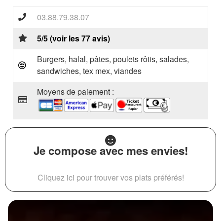
03.88.79.38.07
5/5 (voir les 77 avis)
Burgers, halal, pâtes, poulets rôtis, salades,
sandwiches, tex mex, viandes
Moyens de paiement :
Je compose avec mes envies!
Cliquez ici pour trouver vos plats préférés!