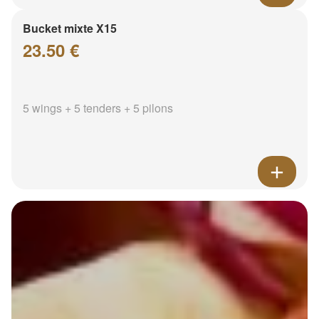
Bucket mixte X15
23.50 €
5 wings + 5 tenders + 5 pilons