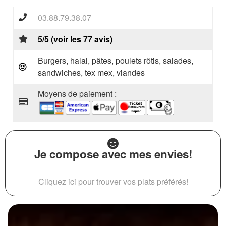
03.88.79.38.07
5/5 (voir les 77 avis)
Burgers, halal, pâtes, poulets rôtis, salades,
sandwiches, tex mex, viandes
Moyens de paiement :
Je compose avec mes envies!
Cliquez ici pour trouver vos plats préférés!