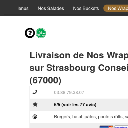
Nos Menus
Nos Salades
Nos Buckets
Nos Wra
Livraison de Nos Wra
sur Strasbourg Consei
(67000)
03.88.79.38.07
5/5 (voir les 77 avis)
Burgers, halal, pâtes, poulets rôtis,