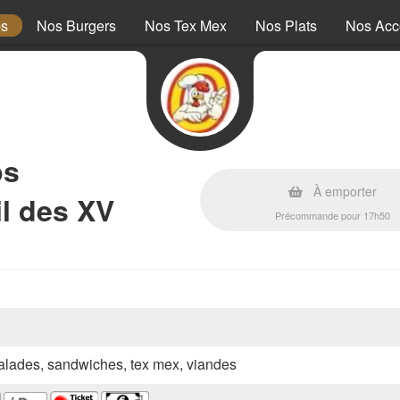
ps
Nos Burgers
Nos Tex Mex
Nos Plats
Nos Ac
ps
À emporter
l des XV
Précommande pour 17h50
 salades, sandwiches, tex mex, viandes