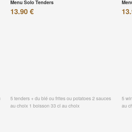
Menu Solo Tenders
Men
13.90 €
13.
u
5 tenders + du blé ou frites ou potatoes 2 sauces
5 wi
au choix 1 boisson 33 cl au choix
au c