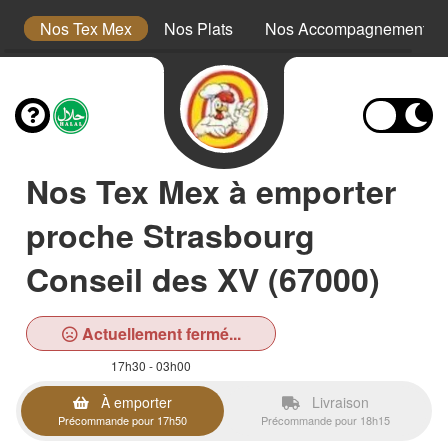
s
Nos Tex Mex
Nos Plats
Nos Accompagnements
Nos Tex Mex à emporter
proche Strasbourg
Conseil des XV (67000)
Actuellement fermé...
17h30 - 03h00
À emporter
Livraison
Précommande pour 17h50
Précommande pour 18h15