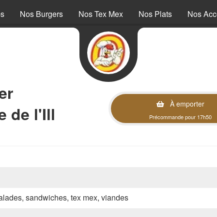
ps
Nos Burgers
Nos Tex Mex
Nos Plats
Nos Ac
er
À emporter
de l'Ill
Précommande pour 17h50
 salades, sandwiches, tex mex, viandes