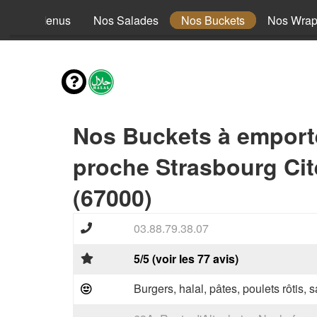
Nos Menus
Nos Salades
Nos Buckets
Nos Wra
Nos Buckets à emport
proche Strasbourg Cite 
(67000)
03.88.79.38.07
5/5 (voir les 77 avis)
Burgers, halal, pâtes, poulets rôtis,