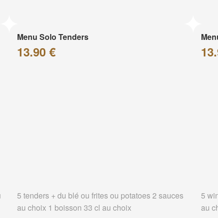
Menu Solo Tenders
Men
13.90 €
13.
u
5 tenders + du blé ou frites ou potatoes 2 sauces
5 wi
au choix 1 boisson 33 cl au choix
au c