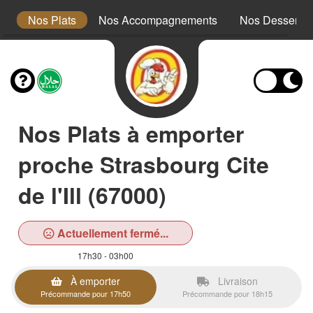
x
Nos Plats
Nos Accompagnements
Nos Desserts
Nos Plats à emporter
proche Strasbourg Cite
de l'Ill (67000)
Actuellement fermé...
17h30 - 03h00
À emporter
Livraison
Précommande pour 17h50
Précommande pour 18h15