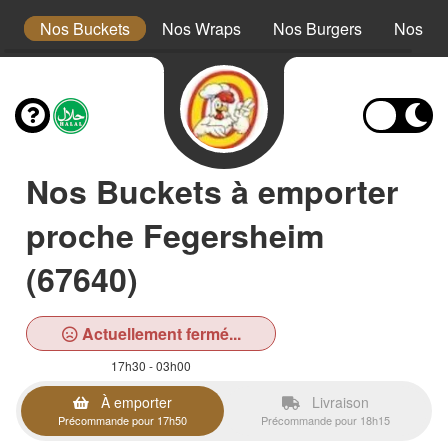
s
Nos Buckets
Nos Wraps
Nos Burgers
Nos Te
Nos Buckets à emporter
proche Fegersheim
(67640)
Actuellement fermé...
17h30 - 03h00
À emporter
Livraison
Précommande pour 17h50
Précommande pour 18h15