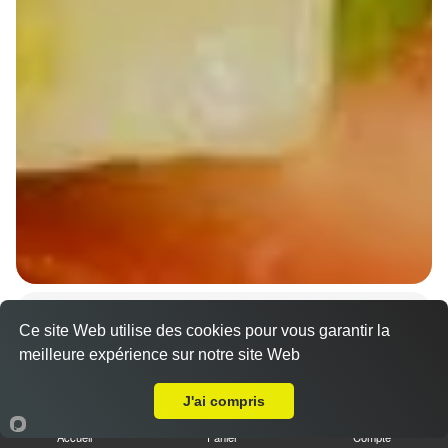
Wraps Chicken
Ce site Web utilise des cookies pour vous garantir la
8.50 €
meilleure expérience sur notre site Web
A Emporter sur Fegersheim
J'ai compris
Salade, tomates
Accueil
Panier
Compte