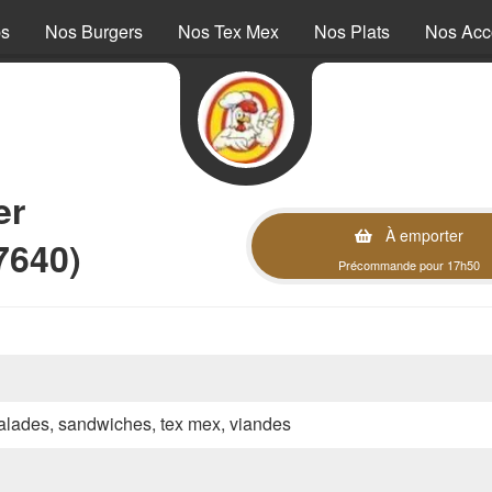
ps
Nos Burgers
Nos Tex Mex
Nos Plats
Nos Ac
er
À emporter
7640)
Précommande pour 17h50
 salades, sandwiches, tex mex, viandes