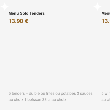
Menu Solo Tenders
Men
13.90 €
13.
u
5 tenders + du blé ou frites ou potatoes 2 sauces
5 wi
au choix 1 boisson 33 cl au choix
au c