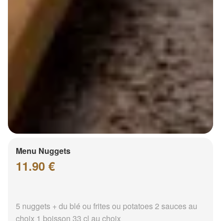
Menu Nuggets
11.90 €
5 nuggets + du blé ou frites ou potatoes 2 sauces au
choix 1 boisson 33 cl au choix