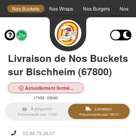
s
Nos Buckets
Nos Wraps
Nos Burgers
Nos Te
Livraison de Nos Buckets
sur Bischheim (67800)
Actuellement fermé...
17h30 - 03h00
À emporter
Livraison
Précommande pour 17h50
Précommande pour 18h15
03.88.79.38.07