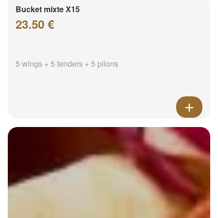
Bucket mixte X15
23.50 €
5 wings + 5 tenders + 5 pilons