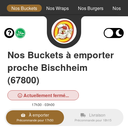
s
Nos Buckets
Nos Wraps
Nos Burgers
Nos Te
Nos Buckets à emporter
proche Bischheim
(67800)
Actuellement fermé...
17h30 - 03h00
À emporter
Livraison
Précommande pour 17h50
Précommande pour 18h15