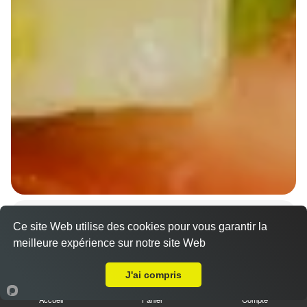
Wraps Chicken
Ce site Web utilise des cookies pour vous garantir la
8.50 €
meilleure expérience sur notre site Web
A Emporter sur Bischheim
J'ai compris
Salade, tomates
Accueil
Panier
Compte