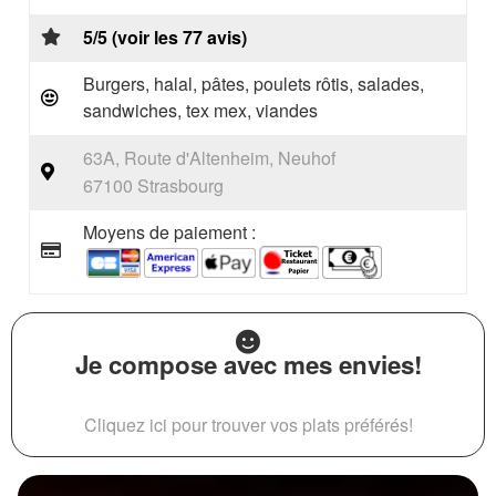
5/5 (voir les 77 avis)
Burgers, halal, pâtes, poulets rôtis, salades,
sandwiches, tex mex, viandes
63A, Route d'Altenheim, Neuhof
67100 Strasbourg
Moyens de paiement :
Je compose avec mes envies!
Cliquez ici pour trouver vos plats préférés!