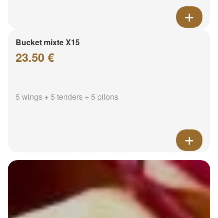
Bucket mixte X15
23.50 €
5 wings + 5 tenders + 5 pilons