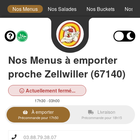
s
Nos Menus
Nos Salades
Nos Buckets
Nos W
Nos Menus à emporter
proche Zellwiller (67140)
Actuellement fermé...
17h30 - 03h00
À emporter
Livraison
Précommande pour 17h50
Précommande pour 18h15
03.88.79.38.07