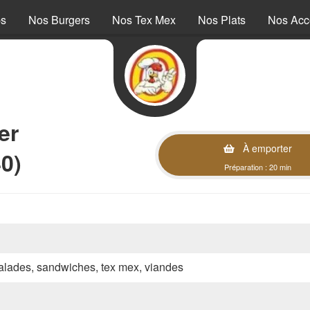
ps
Nos Burgers
Nos Tex Mex
Nos Plats
Nos Ac
er
À emporter
40)
Préparation : 20 min
 salades, sandwiches, tex mex, viandes