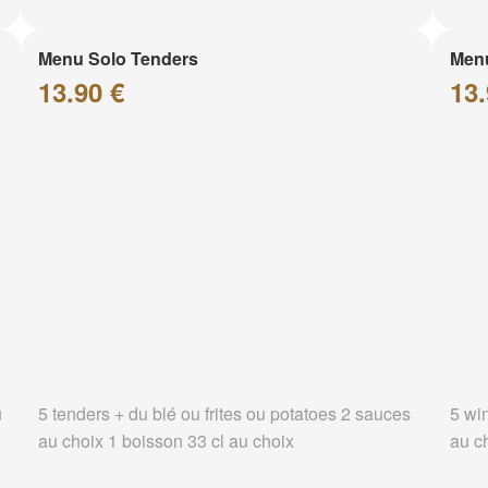
Menu Solo Tenders
Men
13.90 €
13.
u
5 tenders + du blé ou frites ou potatoes 2 sauces
5 wi
au choix 1 boisson 33 cl au choix
au c