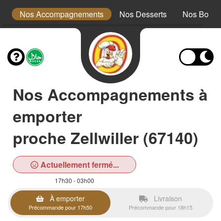
ts
Nos Accompagnements
Nos Desserts
Nos Boiss
Nos Accompagnements à
emporter
proche Zellwiller (67140)
Actuellement fermé...
17h30 - 03h00
À emporter
Livraison
Précommande pour 17h50
Précommande pour 18h15