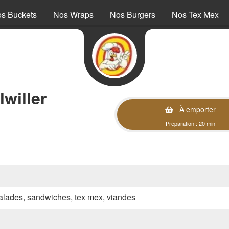
s Buckets
Nos Wraps
Nos Burgers
Nos Tex Mex
willer
À emporter
Préparation : 20 min
 salades, sandwiches, tex mex, viandes