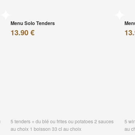
Menu Solo Tenders
Men
13.90 €
13.
u
5 tenders + du blé ou frites ou potatoes 2 sauces
5 wi
au choix 1 boisson 33 cl au choix
au c