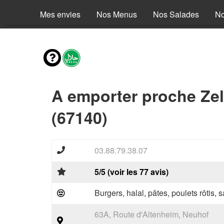
Mes envies
Nos Menus
Nos Salades
No
A emporter proche Zell
(67140)
03.88.79.38.07
5/5 (voir les 77 avis)
Burgers, halal, pâtes, poulets rôtis,
63A, Route d'Altenheim, Neuhof