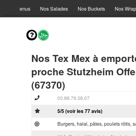
Nos Menus
Nos Salades
Nos Buckets
Nos Wra
Nos Tex Mex à emport
proche Stutzheim Off
(67370)
03.88.79.38.07
5/5 (voir les 77 avis)
Burgers, halal, pâtes, poulets rôtis,