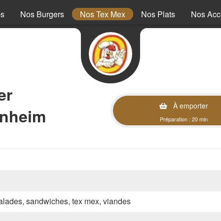
ps
Nos Burgers
Nos Tex Mex
Nos Plats
Nos Ac
er
À emporter
enheim
Préparation : 20 min
 salades, sandwiches, tex mex, viandes