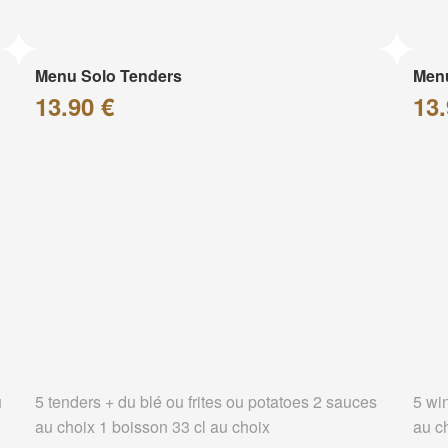
Menu Solo Tenders
Men
13.90 €
13.
u
5 tenders + du blé ou frites ou potatoes 2 sauces
5 wi
au choix 1 boisson 33 cl au choix
au c