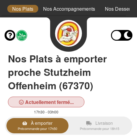
x
Nos Plats
Nos Accompagnements
Nos Desserts
Nos Plats à emporter
proche Stutzheim
Offenheim (67370)
Actuellement fermé...
17h30 - 03h00
À emporter
Livraison
Précommande pour 17h50
Précommande pour 18h15