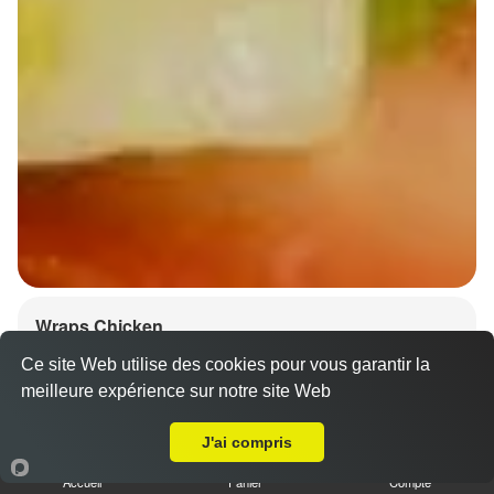
Wraps Chicken
8.50 €
Ce site Web utilise des cookies pour vous garantir la
meilleure expérience sur notre site Web
A Emporter sur Stutzheim Offenheim
J'ai compris
Salade, tomates
Accueil
Panier
Compte