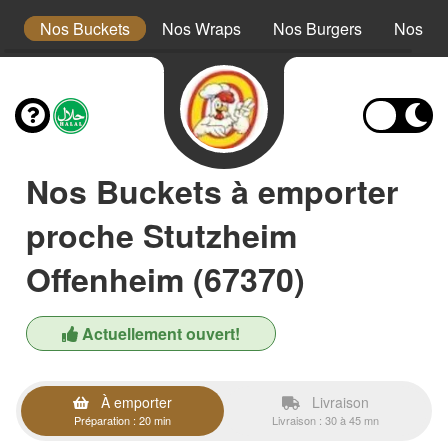
s
Nos Buckets
Nos Wraps
Nos Burgers
Nos Te
Nos Buckets à emporter
proche Stutzheim
Offenheim (67370)
Actuellement ouvert!
À emporter
Livraison
Préparation : 20 min
Livraison : 30 à 45 mn