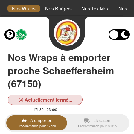
s
Nos Wraps
Nos Burgers
Nos Tex Mex
Nos Pl
Nos Wraps à emporter
proche Schaeffersheim
(67150)
Actuellement fermé...
17h30 - 03h00
À emporter
Livraison
Précommande pour 17h50
Précommande pour 18h15