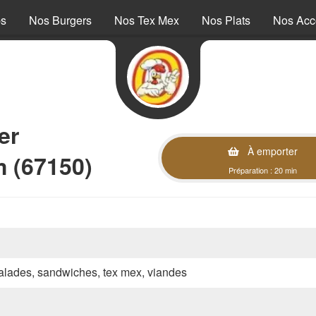
ps
Nos Burgers
Nos Tex Mex
Nos Plats
Nos Ac
er
À emporter
 (67150)
Préparation : 20 min
 salades, sandwiches, tex mex, viandes