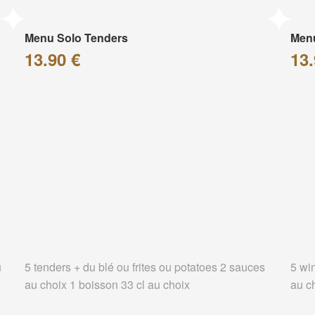
Menu Solo Tenders
Men
13.90 €
13.
u
5 tenders + du blé ou frites ou potatoes 2 sauces
5 wi
au choix 1 boisson 33 cl au choix
au c