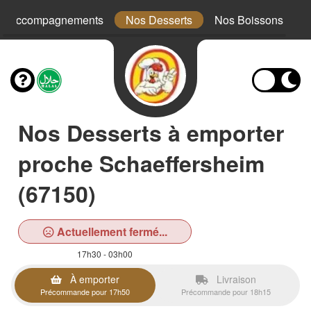
s Accompagnements
Nos Desserts
Nos Boissons
Nos Desserts à emporter
proche Schaeffersheim
(67150)
Actuellement fermé...
17h30 - 03h00
À emporter
Livraison
Précommande pour 17h50
Précommande pour 18h15