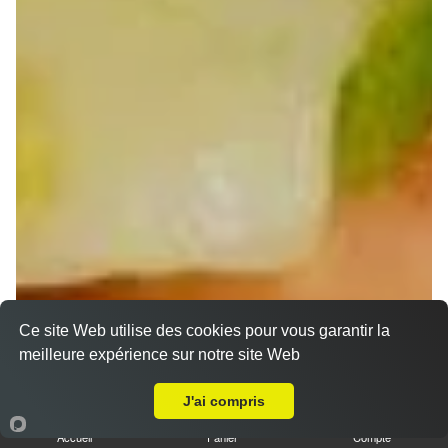
Ce site Web utilise des cookies pour vous garantir la
meilleure expérience sur notre site Web
A Emporter sur Geispolsheim Gare
J'ai compris
Nos Wraps à emporter proche Geispolsheim Gare
(67118)
Accueil
Panier
Compte