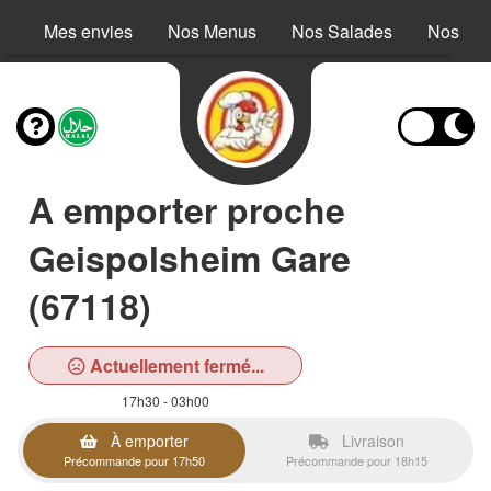
Mes envies
Nos Menus
Nos Salades
Nos Buc
A emporter proche
Geispolsheim Gare
(67118)
Actuellement fermé...
17h30 - 03h00
À emporter
Livraison
Précommande pour 17h50
Précommande pour 18h15