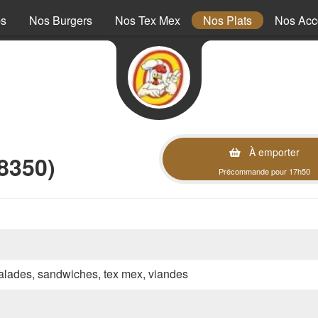
ps
Nos Burgers
Nos Tex Mex
Nos Plats
Nos Ac
À emporter
8350)
Précommande pour 17h50
 salades, sandwiches, tex mex, viandes