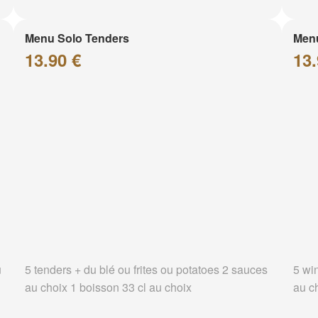
Menu Solo Tenders
Men
13.90 €
13.
u
5 tenders + du blé ou frites ou potatoes 2 sauces
5 wi
au choix 1 boisson 33 cl au choix
au c