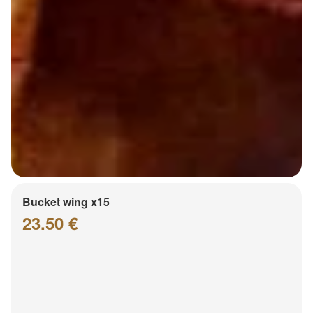
Bucket wing x15
23.50 €