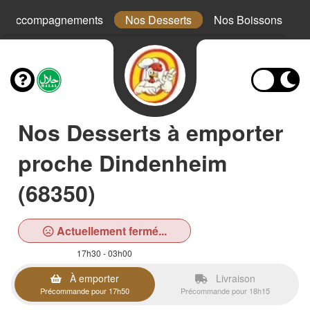
s Accompagnements
Nos Desserts
Nos Boissons
Nos Desserts à emporter
proche Dindenheim
(68350)
Actuellement fermé...
17h30 - 03h00
À emporter
Livraison
Précommande pour 17h50
Précommande pour 18h15